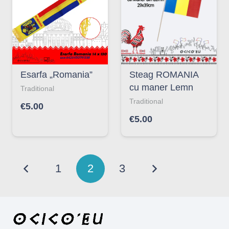
Esarfa „Romania”
Steag ROMANIA
cu maner Lemn
Traditional
Traditional
€
5.00
€
5.00
1
2
3