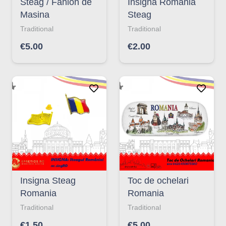
Steag / Fanion de
Insigna Romania
Masina
Steag
Traditional
Traditional
€
5.00
€
2.00
Insigna Steag
Toc de ochelari
Romania
Romania
Traditional
Traditional
€
1.50
€
5.00