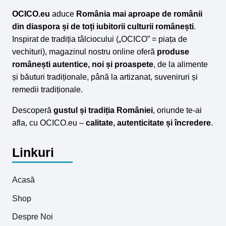
OCICO.eu
aduce
România mai aproape de românii
din diaspora și de toți iubitorii culturii românești
.
Inspirat de tradiția tâlciocului („OCICO” = piața de
vechituri), magazinul nostru online oferă
produse
românești autentice, noi și proaspete
, de la alimente
și băuturi tradiționale, până la artizanat, suveniruri și
remedii tradiționale.
Descoperă
gustul și tradiția României
, oriunde te-ai
afla, cu OCICO.eu –
calitate, autenticitate și încredere
.
Linkuri
Acasă
Shop
Despre Noi